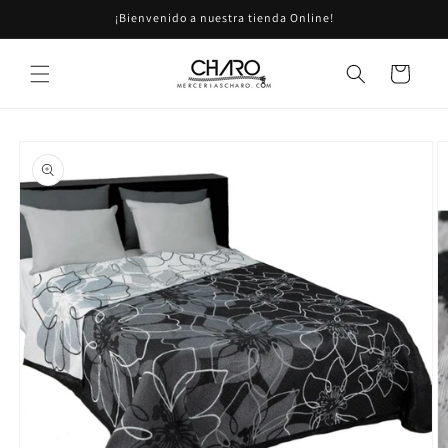
Ir
¡Bienvenido a nuestra tienda Online!
directamente
al contenido
Carrito
Ir
directamente
a la
información
del producto