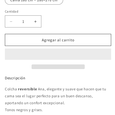
Cama 180 cm – 280×270 cm
Cantidad
Reducir
Aumentar
cantidad
cantidad
para
para
Colcha
Colcha
Agregar al carrito
reversible
reversible
Ana
Ana
Descripción
Colcha
reversible
Ana,
elegante y suave que hacen que tu
cama sea el lugar perfecto para un buen descanso,
aportando un confort excepcional.
Tonos negros y grises.