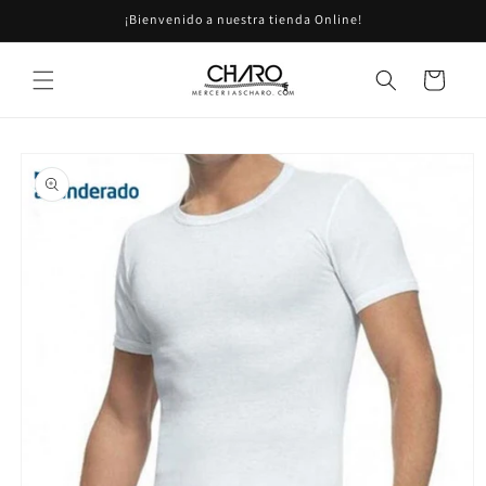
Ir
¡Bienvenido a nuestra tienda Online!
directamente
al contenido
Carrito
Ir
directamente
a la
información
del producto