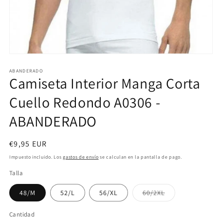
Abrir
elemento
multimedia
ABANDERADO
Camiseta Interior Manga Corta
1
en
una
Cuello Redondo A0306 -
ventana
modal
ABANDERADO
Precio
€9,95 EUR
habitual
Impuesto incluido. Los
gastos de envío
se calculan en la pantalla de pago.
Talla
48/M
52/L
56/XL
60/2XL
Variante
agotada
o
Cantidad