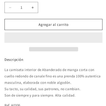
no
disponible
Reducir
Aumentar
cantidad
cantidad
para
para
Camiseta
Camiseta
Agregar al carrito
Interior
Interior
Manga
Manga
Corta
Corta
Cuello
Cuello
Redondo
Redondo
A0306
A0306
-
-
Descripción
ABANDERADO
ABANDERADO
La camiseta interior de Abanderado de manga corta con
cuello redondo de canale fino es una prenda 100% autentica
masculina, elaborada con noble algodón.
Su tacto, su calidad, sus patrones, no cambian.
Son de siempre y para siempre. Alta calidad.
Ref. A0306